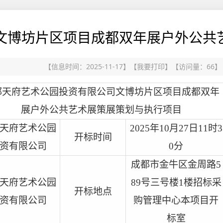
文博坊片区项目成都双年展户外公共
【信息时间：2025-11-17】
【
我要打印
】
【访问量：
66
】
都天府艺术公园投资有限公司文博坊片区项目成都双年
展户外公共艺术展策展策划与执行项目
天府艺术公园
2025
年
10
月
27
日
11
时
3
开标时间
资有限公司
0
分
成都市金牛区金周路
5
天府艺术公园
89
号三号楼
1
楼招标采
开标地点
资有限公司
购管理中心本项目开
标室