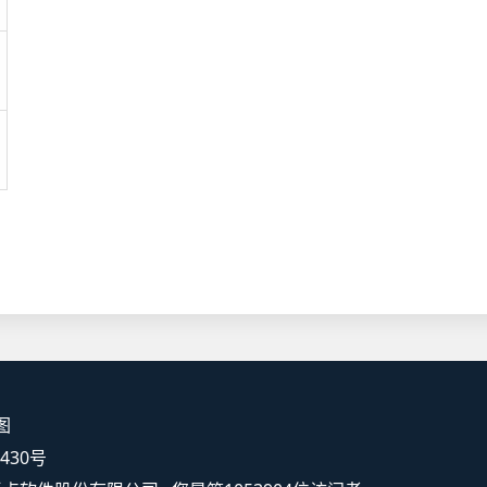
图
5430号