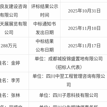
良友建设咨询
评标结果公示
2025
年
10
月
31
日
有限公司
时间
天展展览有限
中标通知书
2025
年
11
月
10
日
公司
发出日期
中标结果
288
万
元
2025
年
11
月
17
日
公
布
日期
单位：成都城投锦盛置地有限公司
姓名：
金婷
（招标人代表）
单位：四川中翌工程管理咨询有限公
姓名：李芳
司
姓名：张林
单位：四川子恩科技有限公司